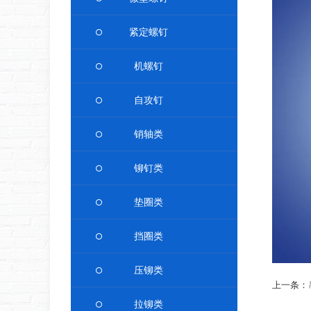
紧定螺钉
机螺钉
自攻钉
销轴类
铆钉类
垫圈类
挡圈类
压铆类
上一条：
拉铆类